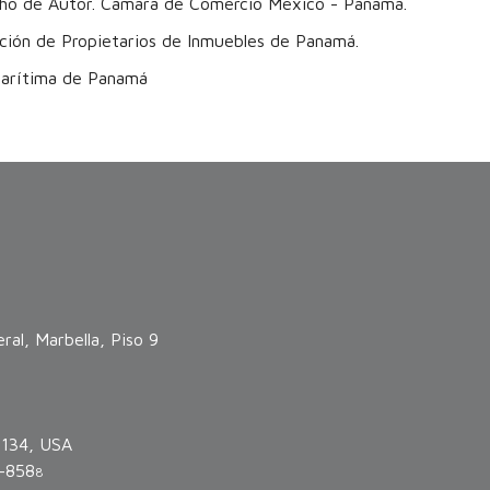
ho de Autor. Cámara de Comercio México - Panamá.
ación de Propietarios de Inmuebles de Panamá.
arítima de Panamá
ral, Marbella, Piso 9
3134, USA
-858
8