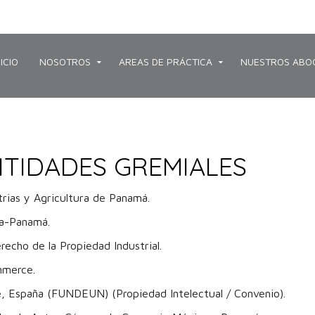
NICIO
NOSOTROS
AREAS DE PRÁCTICA
NUESTROS ABO
NTIDADES GREMIALES
rias y Agricultura de Panamá.
ia-Panamá.
echo de la Propiedad Industrial.
mmerce.
, España (FUNDEUN) (Propiedad Intelectual / Convenio).