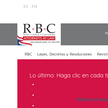
ES
EN
I
RBC
Leyes, Decretos y Resoluciones
Revist
RBC Panamá
Revista Legislación y Economía
Somos sus Asesores Legales
Su fuente de información Nacional sobre temas lega
Lo último: Haga clic en cada 
Reforma al impu