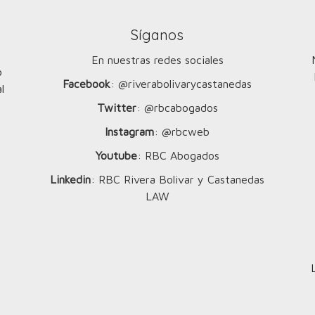
Síganos
En nuestras redes sociales
o
Facebook
: @riverabolivarycastanedas
l
Twitter
: @rbcabogados
Instagram
: @rbcweb
Youtube
: RBC Abogados
Linkedin
: RBC Rivera Bolivar y Castanedas
LAW